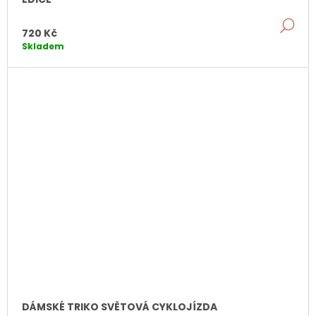
DE
720 Kč
Skladem
DÁMSKÉ TRIKO SVĚTOVÁ CYKLOJÍZDA