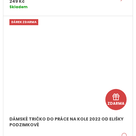
249 Kč
Skladem
DÁREK ZDARMA
D
ZDARMA
á
r
DÁMSKÉ TRIČKO DO PRÁCE NA KOLE 2022 OD ELIŠKY
PODZIMKOVÉ
e
DE