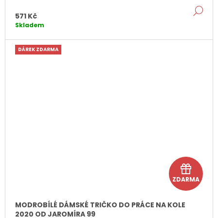
DE
k
571 Kč
Skladem
DÁREK ZDARMA
D
ZDARMA
á
r
MODROBÍLÉ DÁMSKÉ TRIČKO DO PRÁCE NA KOLE
2020 OD JAROMÍRA 99