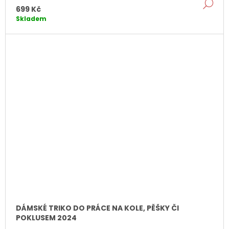
DE
k
699 Kč
Skladem
DÁMSKÉ TRIKO DO PRÁCE NA KOLE, PĚŠKY ČI
POKLUSEM 2024