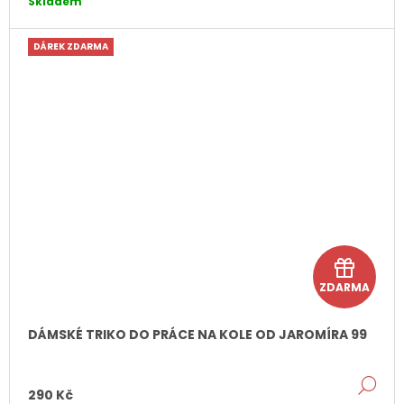
Skladem
DÁREK ZDARMA
D
ZDARMA
á
r
DÁMSKÉ TRIKO DO PRÁCE NA KOLE OD JAROMÍRA 99
e
DE
k
290 Kč