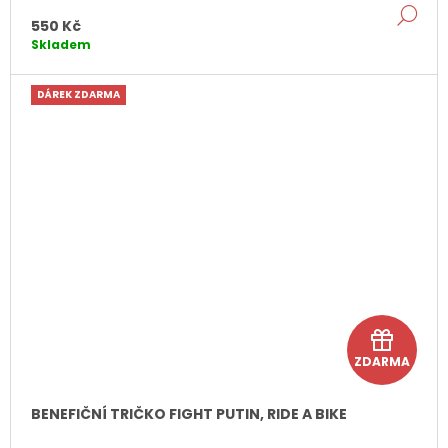
DE
550 Kč
Skladem
DÁREK ZDARMA
D
ZDARMA
á
r
BENEFIČNÍ TRIČKO FIGHT PUTIN, RIDE A BIKE
e