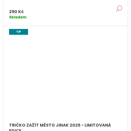
e
DE
k
290 Kč
Skladem
TIP
TRIČKO ZAŽÍT MĚSTO JINAK 2025 - LIMITOVANÁ
EDICE