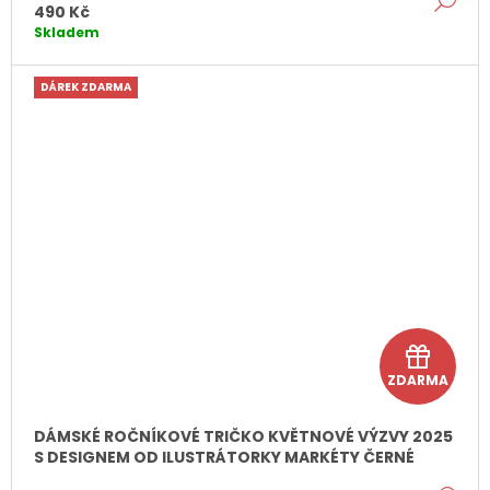
k
490 Kč
Skladem
DÁREK ZDARMA
D
ZDARMA
á
r
DÁMSKÉ ROČNÍKOVÉ TRIČKO KVĚTNOVÉ VÝZVY 2025
S DESIGNEM OD ILUSTRÁTORKY MARKÉTY ČERNÉ
e