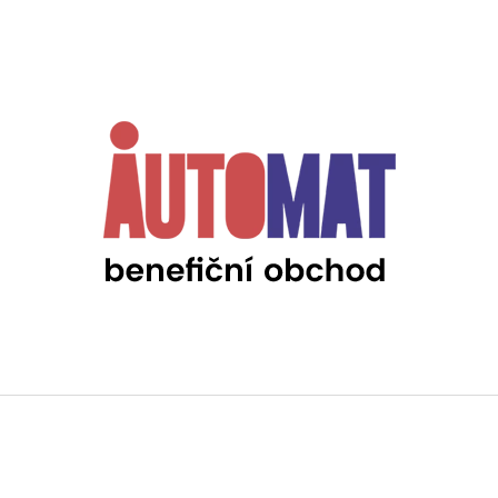
CO POTŘEBUJETE NAJÍT?
HLEDAT
DOPORUČUJEME
BAREVNÁ PONOŽKA AUTOMAT
KVARTETO ZAŽI