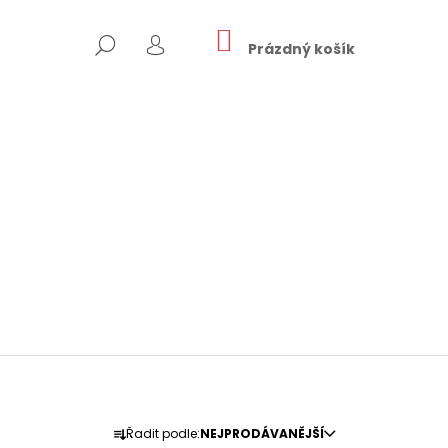
NÁKUPNÍ
HLEDAT
KOŠÍK
Prázdný košík
PŘIHLÁŠENÍ
Následující
Ř
J MĚSTO
Řadit podle:
NEJPRODÁVANĚJŠÍ