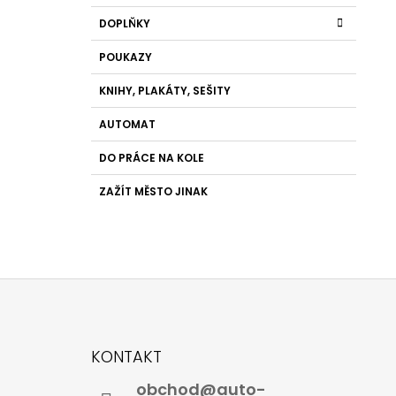
DOPLŇKY
POUKAZY
KNIHY, PLAKÁTY, SEŠITY
AUTOMAT
DO PRÁCE NA KOLE
ZAŽÍT MĚSTO JINAK
Z
Á
KONTAKT
P
obchod@auto-
A