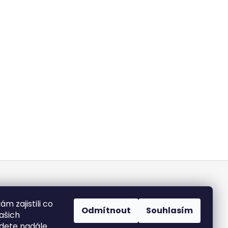
m
 zajistili co
Odmítnout
Souhlasím
ašich
dete nadále