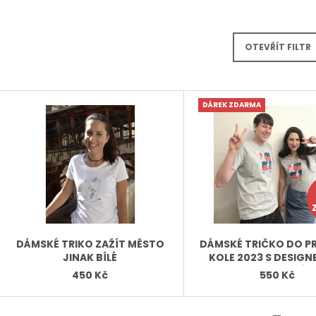
136 Kč
269 Kč
OTEVŘÍT FILTR
V
DÁREK ZDARMA
Ý
P
S
P
R
O
D
DÁMSKÉ TRIKO ZAŽÍT MĚSTO
DÁMSKÉ TRIČKO DO P
JINAK BÍLÉ
KOLE 2023 S DESIGN
U
JANA CHARVÁT
450 Kč
550 Kč
K
T