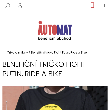
K
Přejít
NÁKUP
M
HLEDAT
na
KOŠÍK
O
PŘIHLÁŠENÍ
ZPĚT
ZPĚT
obsah
Š
Í
C
K
O
P
O
T
Domů
Trika a mikiny
/
Benefiční tričko Fight Putin, Ride a Bike
Ř
BENEFIČNÍ TRIČKO FIGHT
E
B
PUTIN, RIDE A BIKE
U
J
E
T
E
N