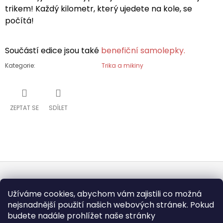
trikem! Každý kilometr, který ujedete na kole, se
počítá!
Součástí edice jsou také
benefiční samolepky.
Kategorie
:
Trika a mikiny
ZEPTAT SE
SDÍLET
Z
Užíváme cookies, abychom vám zajistili co možná
Á
nejsnadnější použití našich webových stránek. Pokud
KONTAKT
P
budete nadále prohlížet naše stránky