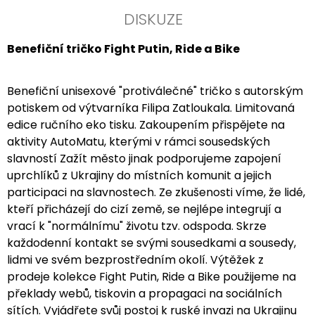
DISKUZE
Benefiční tričko Fight Putin, Ride a Bike
Benefiční unisexové "protiválečné" tričko s autorským
potiskem od výtvarníka Filipa Zatloukala. Limitovaná
edice ručního eko tisku. Zakoupením přispějete na
aktivity AutoMatu, kterými v rámci sousedských
slavností Zažít město jinak podporujeme zapojení
uprchlíků z Ukrajiny do místních komunit a jejich
participaci na slavnostech. Ze zkušenosti víme, že lidé,
kteří přicházejí do cizí země, se nejlépe integrují a
vrací k "normálnímu" životu tzv. odspoda. Skrze
každodenní kontakt se svými sousedkami a sousedy,
lidmi ve svém bezprostředním okolí. Výtěžek z
prodeje kolekce Fight Putin, Ride a Bike použijeme na
překlady webů, tiskovin a propagaci na sociálních
sítích. Vyjádřete svůj postoj k ruské invazi na Ukrajinu