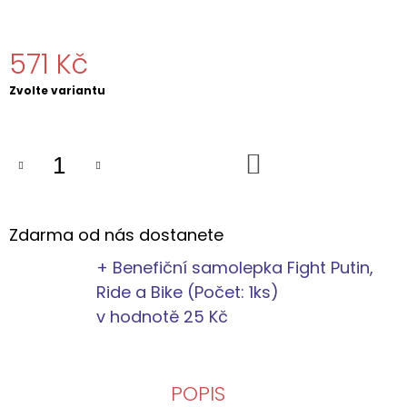
J
E
M
571 Kč
E
Měrná
Zvolte variantu
PONOŽKY
cena:
DO
PRÁCE
NA
DO
KOLE
KOŠÍKU
2025
279
Kč
Zdarma od nás dostanete
Původně:
339
+ Benefiční samolepka Fight Putin,
Kč
Ride a Bike (Počet: 1ks)
v hodnotě 25 Kč
POPIS