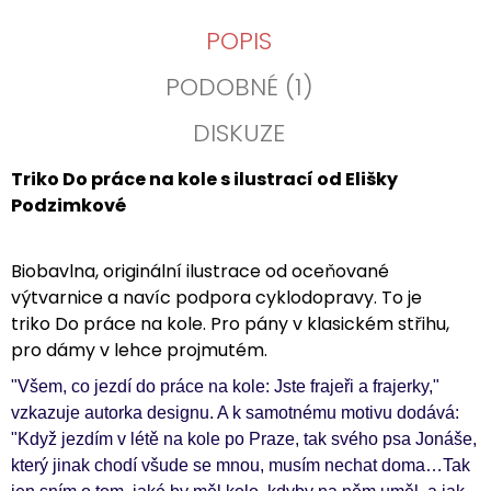
POPIS
PODOBNÉ (1)
DISKUZE
Triko Do práce na kole s ilustrací od Elišky
Podzimkové
Biobavlna, originální ilustrace od oceňované
výtvarnice a navíc podpora cyklodopravy. To je
triko Do práce na kole. Pro pány v klasickém střihu,
pro dámy v lehce projmutém.
"Všem, co jezdí do práce na kole: Jste frajeři a frajerky,"
vzkazuje autorka designu. A k samotnému motivu dodává:
"
Když jezdím v létě na kole po Praze, tak svého psa Jonáše,
který jinak chodí všude se mnou, musím nechat doma…Tak