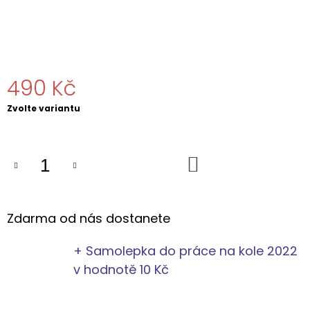
J
E
M
E
490 Kč
UNISEX
ROČNÍKOVÉ
TRIČKO
Měrná
Zvolte variantu
KVĚTNOVÉ
cena:
VÝZVY
2026
599
DO
KOŠÍKU
Kč
Původně:
720
Kč
Zdarma od nás dostanete
+ Samolepka do práce na kole 2022
v hodnotě 10 Kč