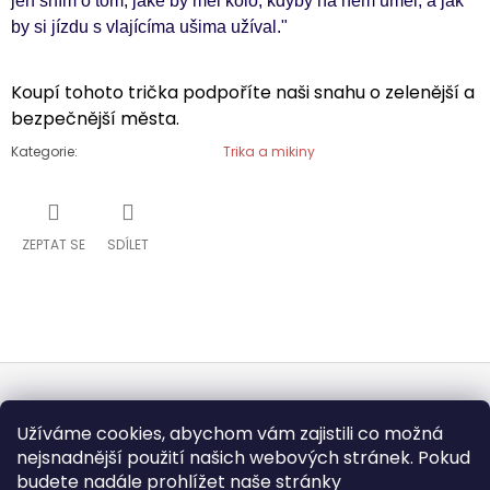
jen sním o tom, jaké by měl kolo, kdyby na něm uměl, a jak
by si jízdu s vlajícíma ušima užíval."
Koupí tohoto trička podpoříte naši snahu o zelenější a
bezpečnější města.
Kategorie
:
Trika a mikiny
ZEPTAT SE
SDÍLET
Z
Užíváme cookies, abychom vám zajistili co možná
Á
nejsnadnější použití našich webových stránek. Pokud
KONTAKT
P
budete nadále prohlížet naše stránky