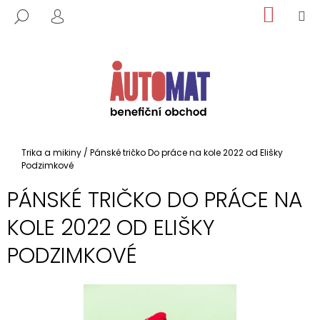
K
Přejít
NÁKUP
M
HLEDAT
na
KOŠÍK
O
PŘIHLÁŠENÍ
ZPĚT
ZPĚT
obsah
Š
Í
C
K
O
P
O
T
Domů
Trika a mikiny
/
Pánské tričko Do práce na kole 2022 od Elišky
Ř
Podzimkové
E
PÁNSKÉ TRIČKO DO PRÁCE NA
B
KOLE 2022 OD ELIŠKY
U
J
PODZIMKOVÉ
E
T
E
N